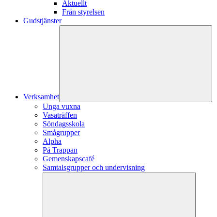
Aktuellt
Från styrelsen
Gudstjänster
Verksamhet
Unga vuxna
Vasaträffen
Söndagsskola
Smågrupper
Alpha
På Trappan
Gemenskapscafé
Samtalsgrupper och undervisning