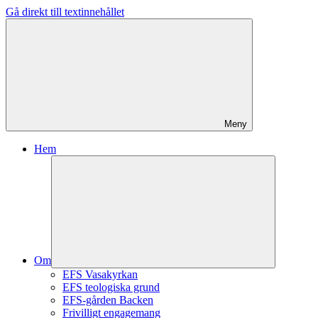
Gå direkt till textinnehållet
Meny
Hem
Om
EFS Vasakyrkan
EFS teologiska grund
EFS-gården Backen
Frivilligt engagemang