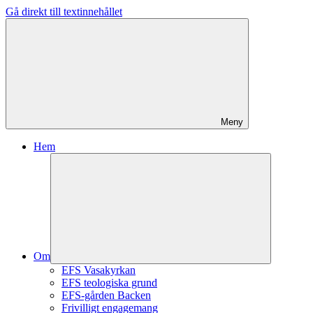
Gå direkt till textinnehållet
Meny
Hem
Om
EFS Vasakyrkan
EFS teologiska grund
EFS-gården Backen
Frivilligt engagemang