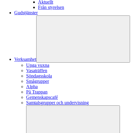
Aktuellt
Från styrelsen
Gudstjänster
Verksamhet
Unga vuxna
Vasaträffen
Söndagsskola
Smågrupper
Alpha
På Trappan
Gemenskapscafé
Samtalsgrupper och undervisning