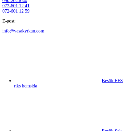
090-2025040
072-601 12 41
072-601 12 59
E-post:
info@vasakyrkan.com
Besök EFS
riks hemsida
Besök Salt