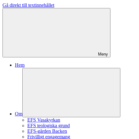
Gå direkt till textinnehållet
Meny
Hem
Om
EFS Vasakyrkan
EFS teologiska grund
EFS-gården Backen
Frivilligt engagemang