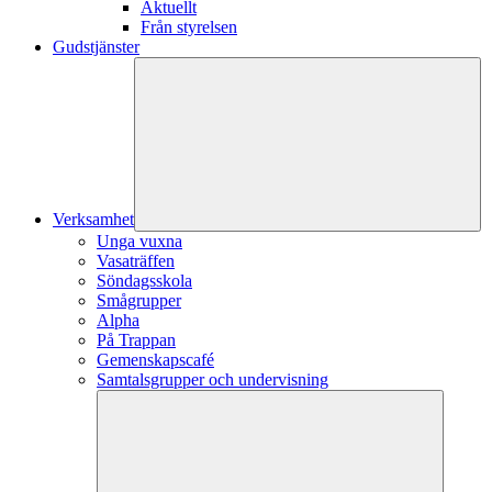
Aktuellt
Från styrelsen
Gudstjänster
Verksamhet
Unga vuxna
Vasaträffen
Söndagsskola
Smågrupper
Alpha
På Trappan
Gemenskapscafé
Samtalsgrupper och undervisning